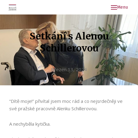
Menu
Kon
Aktu
Setkání s Alenou
Arch
Schillerovou
Březen 13, 2024
“Dítě moje!” přivítal jsem moc rád a co nejsrdečněji ve
své pražské pracovně Alenku Schillerovou.
A nechyběla kytička.