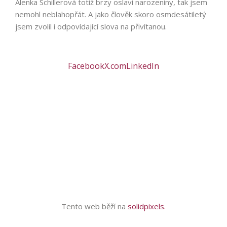
Alenka Schillerová totiž brzy oslaví narozeniny, tak jsem
nemohl neblahopřát. A jako člověk skoro osmdesátiletý
jsem zvolil i odpovídající slova na přivítanou.
Facebook
X.com
LinkedIn
Tento web běží na
solidpixels.