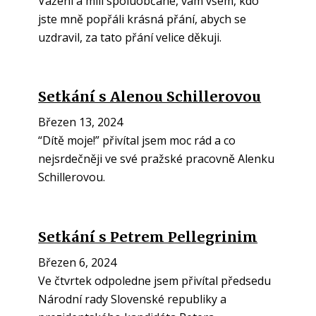
Vážení a milí spoluobčané, vám všem, kdo
jste mně popřáli krásná přání, abych se
uzdravil, za tato přání velice děkuji.
Setkání s Alenou Schillerovou
Březen 13, 2024
“Dítě moje!” přivítal jsem moc rád a co
nejsrdečněji ve své pražské pracovně Alenku
Schillerovou.
Setkání s Petrem Pellegrinim
Březen 6, 2024
Ve čtvrtek odpoledne jsem přivítal předsedu
Národní rady Slovenské republiky a