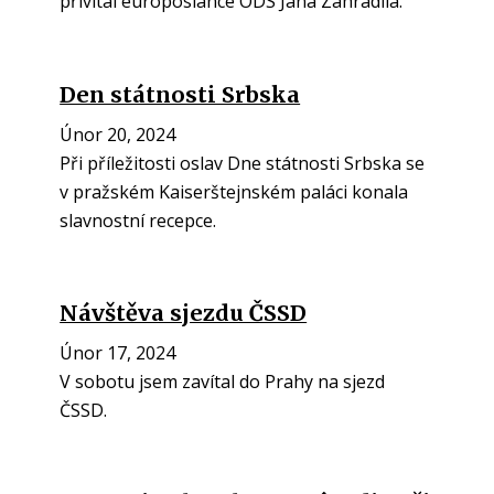
přivítal europoslance ODS Jana Zahradila.
Den státnosti Srbska
Únor 20, 2024
Při příležitosti oslav Dne státnosti Srbska se
v pražském Kaiserštejnském paláci konala
slavnostní recepce.
Návštěva sjezdu ČSSD
Únor 17, 2024
V sobotu jsem zavítal do Prahy na sjezd
ČSSD.